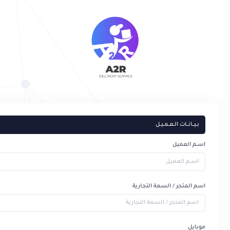
بــيـــانـــات الــعــمــيــل
اســم العميل
اسم المتجر / السمة التجارية
موبايل