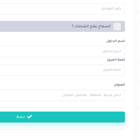
السماح بفتح الشحنات ؟
اسم الدخول
كلمة المرور
العنوان
حـفــظ